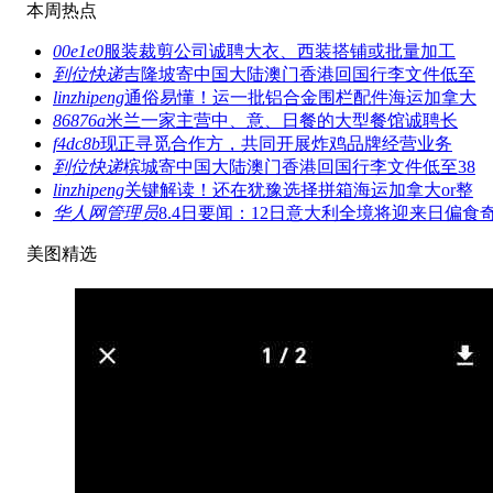
本周热点
00e1e0
服装裁剪公司诚聘大衣、西装搭铺或批量加工
到位快递
吉隆坡寄中国大陆澳门香港回国行李文件低至
linzhipeng
通俗易懂！运一批铝合金围栏配件海运加拿大
86876a
米兰一家主营中、意、日餐的大型餐馆诚聘长
f4dc8b
现正寻觅合作方，共同开展炸鸡品牌经营业务
到位快递
槟城寄中国大陆澳门香港回国行李文件低至38
linzhipeng
关键解读！还在犹豫选择拼箱海运加拿大or整
华人网管理员
8.4日要闻：12日意大利全境将迎来日偏食
美图精选