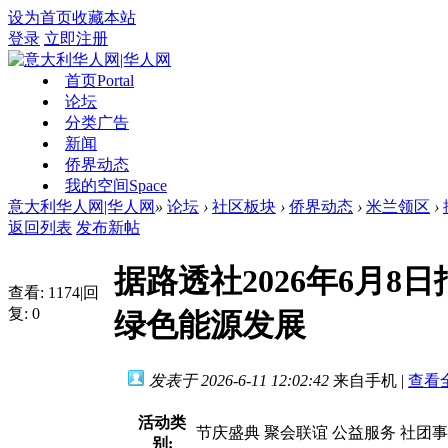
设为首页
收藏本站
登录
立即注册
首页
Portal
论坛
分类广告
新闻
侨界动态
我的空间
Space
意大利华人网|华人网
»
论坛
›
社区板块
›
侨界动态
›
米兰领区
›
返回列表
发布新帖
据路透社2026年6月
查看:
1174
|
回
复:
0
绿色能源发展
发表于 2026-6-11 12:02:42
来自手机
|
查看
活动类
节庆盛典 聚会联谊 公益服务 社团
别: