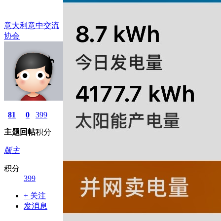
意大利意中交流
协会
81
0
399
主题
回帖
积分
版主
积分
399
+ 关注
发消息