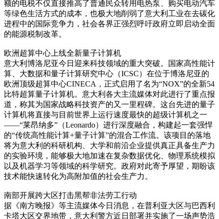
额的电税不仅直接推高了普通民众转用电热泵、购买电动汽车
等绿色生活方式的成本，也极大地削弱了意大利工业在去碳化
进程中的国际竞争力，社会各界正强烈呼吁政府立即启动全面
的能源税制改革。
欧洲超算中心上线全新量子计算机
意大利博洛尼亚今日迎来科技领域的重大突破。国家高性能计
算、大数据和量子计算研究中心（ICSC）在位于博洛尼亚的
欧洲顶级超算中心CINECA，正式启用了名为“NOX”的全新54
比特超算量子计算机。意大利各大主流媒体对此进行了重点报
道，称其为国家战略科技资产的又一里程碑。这台先进的量子
计算机将直接与目前世界上运行速度最快的超级计算机之一
——“莱昂纳多”（Leonardo）进行深度融合，构建起一套强悍
的“传统高性能计算+量子计算”的混合工作流。该项目的落地
将为意大利的科研机构、大学和前沿企业提供真正具备生产力
的实验环境，能够极大地加速在复杂数据优化、物理系统模拟
以及机器学习等领域的科学研究。政府对此寄予厚望，期盼该
技术能快速转化为高附加值的社会生产力。
南部开展跨大区打击黑帮非法劳工行动
据《南方晚报》等主流媒体今日消息，在普利亚大区与巴西利
卡塔大区交界地带，意大利警方近日部署并实施了一场声势浩