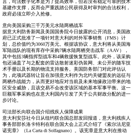
言，司法数字化本是为了提高效率，但若没有稳定可靠的技术
基建作支撑，反而会严重践踏公民获得及时审判的合法权利，
政府必须立即介入抢修。
意向美国采购三千万美元水陆两栖战车
据意大利防务新闻及美国国务院今日披露的公开消息，美国政
府已正式批准了一项针对意大利的对外军事销售（FMS）计
划，总价值约为3060万美元。根据该协议，意大利将从美国海
军陆战队的现有库存中采购7辆水陆两栖突击战车（AAV），
其中包括3辆指挥型战车和4辆救援恢复型战车。此外，该采购
包还涵盖了与之配套的雷达散射迷彩伪装网、未公开的随车技
术手册以及长期的物流支持服务。美国防务部门对此评估认
为，此项武器转让旨在加强意大利作为北约关键盟友的远征与
两栖作战能力，从而更好地应对当前及未来地缘政治带来的地
区安全威胁，且该交易不会改变该区域的基本军事平衡。这一
巨额军事采购也在意大利国内引发了关于公共财政分配的进一
步讨论。
司法部长向联合国介绍残疾人保障成果
意大利安莎社今日从纽约联合国总部发回报道，意大利残疾人
事务部部长洛卡特利在联合国大会上正式介绍了《索尔法尼亚
诺宪章》（La Carta di Solfagnano）。该宪章是意大利在推动