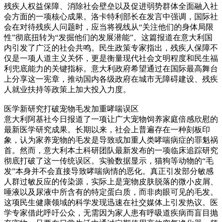
残疾人权益保障、消除社会壁垒以及促进弱势群体全面融入社
会方面的一项核心成果。洛卡特利部长在发言中强调，国际社
会在对待残疾人问题时，应当将视线从“关注他们的身体局限
性”彻底扭转为“发掘他们的发展潜能”。这篇报道在意大利国
内引发了广泛的社会共鸣。民生政策专家指出，残疾人保障不
仅是一项人道主义关怀，更是衡量现代社会文明程度和民生福
利兜底能力的关键指标。意大利政府希望通过在国际最高舞台
上分享这一宪章，推动国内各级政府在城市无障碍建设、残疾
人就业扶持等政策上加大投入力度。
医学新研究打破宠物毛发加重哮喘误区
意大利阿基社今日报道了一项让广大宠物饲养家庭倍感欣慰的
最新医学研究成果。长期以来，社会上普遍存在一种刻板印
象，认为家养宠物的毛发是导致或加重人类哮喘病症的罪魁祸
首。然而，意大利本土科研团队最新发布的一项临床追踪研究
彻底打破了这一传统误区。实验数据显示，猫狗等动物的“毛
发”本身并不会直接导致哮喘病情的恶化。真正引发部分敏感
人群过敏反应的传染源，实际上是宠物皮肤脱落的微小皮屑、
唾液以及尿液中所含有的特定蛋白质，而非肉眼可见的毛发。
这项民生健康领域的科学发现迅速在社交媒体上引发热议。医
学专家借此呼吁公众，无需因为家人患有呼吸道疾病而盲目抛