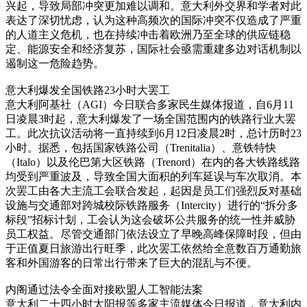
兴起，导致局部冲突更加难以调和。意大利外交界和学者对此
表达了深切忧虑，认为这种高频次的国际冲突不仅造成了严重
的人道主义危机，也在持续冲击着欧洲乃至全球的供应链稳
定、能源安全和经济复苏，国际社会亟需重建多边对话机制以
遏制这一危险趋势。
意大利爆发全国铁路23小时大罢工
意大利阿基社（AGI）今日联合多家民生媒体报道，自6月11
日凌晨3时起，意大利爆发了一场全国范围内的铁路行业大罢
工。此次抗议活动将一直持续到6月12日凌晨2时，总计历时23
小时。据悉，包括国家铁路公司（Trenitalia）、意铁特快
（Italo）以及伦巴第大区铁路（Trenord）在内的各大铁路线路
均受到严重波及，导致全国大面积的列车延误与车次取消。本
次罢工由各大主流工会联合发起，起因是员工们强烈反对基础
设施与交通部对跨城校际铁路服务（Intercity）进行的“拆分多
标段”招标计划，工会认为这会破坏公共服务的统一性并威胁
员工权益。尽管交通部门依法设立了早晚高峰保障时段，但由
于正值夏日旅游出行旺季，此次罢工依然给全意数百万通勤旅
客和外国游客的日常出行带来了巨大的混乱与不便。
内阁通过法令全面对接欧盟人工智能法案
意大利二十四小时太阳报等多家主流媒体今日报道，意大利内