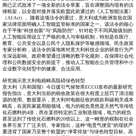
阁已正式批准了一项全新的法令草案，旨在调整国内现有的法
律框架，以全面对接并落实欧盟此前通过的《人工智能法案》
（AI Act）。随着这项法令的通过，意大利成为欧洲首批在国
家法律层面明确人工智能监管标准的国家之一。该法令的核心
在于平衡“科技创新”与“风险防控”，针对处于不同风险级别的
人工智能应用设立了严格的准入与审核机制，特别是在医疗、
教育、公共安全以及公民个人隐私保护等敏感领域。民生政策
专家分析称，该法令的落地将对意大利科技企业的研发行为产
生深远影响。政府希望通过清晰的数字化规则，在保障社会伦
理和公民数据安全的前提下，推动人工智能在公共管理和中小
企业数字化转型中的健康、合法应用。
研究揭示意大利电税畸高阻碍绿色转型
意大利《共和国报》今日援引气候智库ECCO发布的最新研究
报告指出，意大利当前的税收政策在很大程度上惩罚了清洁能
源的使用。数据显示，意大利对电能征收的税款和碳相关成本
畸高，在居民家庭用能领域，电力的税负竟然是天然气等传统
化石燃料的4倍；而在某些特定的工业制造领域，电力的税负
甚至达到了传统化石燃料的20倍以上。这一畸形的税制在社会
各界引发了广泛关切。专家指出，这种“电贵气便宜”的现状严
重违背了国家乃至整个欧盟的“净零排放”与绿色转型目标。高