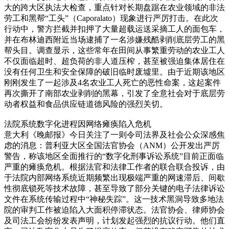
大的跨大区执法大检查，重点针对长期盘踞在农业领域的非法
劳工和黑帮“工头”（Caporalato）现象进行严厉打击。在此次
行动中，警方拦截并扣押了大量超载运送采摘工人的面包车，
并在布林迪西附近当场逮捕了一名涉嫌残酷剥削底层劳工的黑
帮头目。调查显示，这些常年在田间从事繁重劳动的农业工人
不仅面临超时、超负荷的非人道压榨，甚至被强迫集体居住在
没有任何卫生和安全保障的破旧临时废墟里。由于近期该地区
刚刚发生了一起涉及4名农业工人死亡的恶性命案，这起案件
再次撕开了南部农业剥削的黑幕，引发了全意社会对于底层劳
动者权益和食品供应链道德风险的强烈关切。
法院系统数字化进程因网络瘫痪陷入危机
意大利《晚邮报》今日关注了一则令司法界及社会公众深感焦
虑的消息：普利亚大区全国法官协会（ANM）公开发出严厉
警告，称该地区全面推行的“数字化刑事诉讼系统”目前正面临
严重的瘫痪危机。根据法官和法律工作者的联合联合投诉，由
于法院内部网络系统近期频繁出现极端严重的网速滞后、间歇
性彻底锁死等技术故障，甚至导致了部分关键的电子法律诉讼
文件在系统传输过程中“神秘失踪”。这一技术黑洞导致多地法
院的审判工作被迫陷入大面积停滞状态。法官协会、律师协会
及司法工会纷纷发表声明，计划发起强烈的抗议行动。他们直