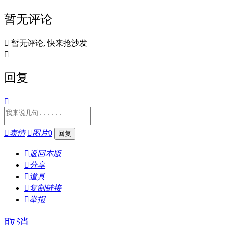
暂无评论

暂无评论, 快来抢沙发

回复


表情

图片
0

返回本版

分享

道具

复制链接

举报
取消