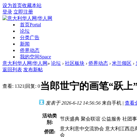
设为首页
收藏本站
登录
立即注册
首页
Portal
论坛
分类广告
新闻
侨界动态
我的空间
Space
意大利华人网|华人网
»
论坛
›
社区板块
›
侨界动态
›
米兰领区
›
返回列表
发布新帖
当郎世宁的画笔“跃上
查看:
1321
|
回复:
0
发表于 2026-6-12 14:56:56
来自手机
|
查看
活动类
节庆盛典 聚会联谊 公益服务 社团
别:
意大利意中交流协会 意大利江西总商
侨团:
会