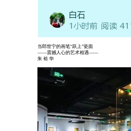
当郎世宁的画笔“跃上”瓷面
——震撼人心的艺术相遇——
朱 裕 华