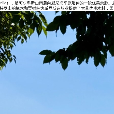
ntello），是阿尔卑斯山南麓向威尼托平原延伸的一段优美
山的橡木和栗树林为威尼斯造船业提供了大量优质木材，因此又有“总督森