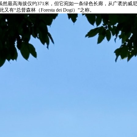
余脉。虽然最高海拔仅约371米，但它宛如一条绿色长廊，从广袤
林（Foresta dei Dogi）”之称。