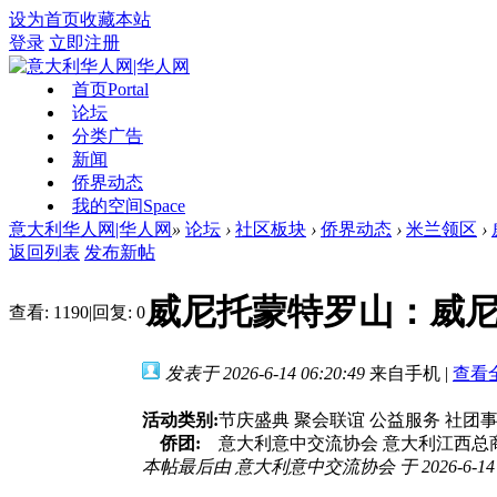
设为首页
收藏本站
登录
立即注册
首页
Portal
论坛
分类广告
新闻
侨界动态
我的空间
Space
意大利华人网|华人网
»
论坛
›
社区板块
›
侨界动态
›
米兰领区
›
返回列表
发布新帖
威尼托蒙特罗山：威
查看:
1190
|
回复:
0
发表于 2026-6-14 06:20:49
来自手机
|
查看
活动类别:
节庆盛典 聚会联谊 公益服务 社团
侨团:
意大利意中交流协会 意大利江西总
本帖最后由 意大利意中交流协会 于 2026-6-14 0