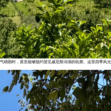
气晴朗时，甚至能够隐约望见威尼斯潟湖的轮廓。这里四季风光