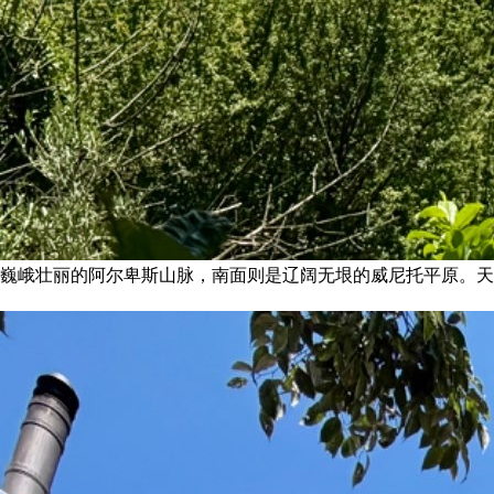
巍峨壮丽的阿尔卑斯山脉，南面则是辽阔无垠的威尼托平原。天