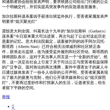
和通勤者协会纷纷发表声明，要求铁路公司给出门行难的公众
一个明确交代，并切实提高突发事件的应急退改签服务。
加尔拉斯科谋杀案凶手获准出狱监外执行，受害者家属发表声
明要求“熄灭聚光灯”
震惊意大利全国、纠葛长达十九年的“加尔拉斯科（Garlasco）
谋杀案”今日迎来重大司法进展，再次勾起了公众对这起历史
悬案的记忆。意大利法院裁定，该案被判刑的凶手阿尔贝托·
斯塔西（Alberto Stasi）已符合相关法律减刑和社区矫正条
件，获准走出监狱，改为接受监外服刑和社区劳动。斯塔西的
律师团队表示，这对于其当事人而言是一个“全新的开始”。然
而，这一决定在社会上引发了关于司法公正与受害者权益保障
的广泛争议。面对舆论的再次沸腾，案件中遇害女子的家人今
日通过媒体发表了一份令人动容的公开声明。受害者家属表现
出了极大的疲惫与克制，他们公开请求媒体和公众“熄灭探照
灯”，不要再过度炒作和打扰家人的生活，让逝者安息，给生
者留下平静的空间。
举报
