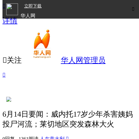

立即下载

华人网
详情
欧洲华人生活APP

关注
华人网管理员

6月14日要闻：威内托17岁少年杀害姨妈
投尸河流；莱切地区突发森林大火
0回复 1361阅读
人在意大利
