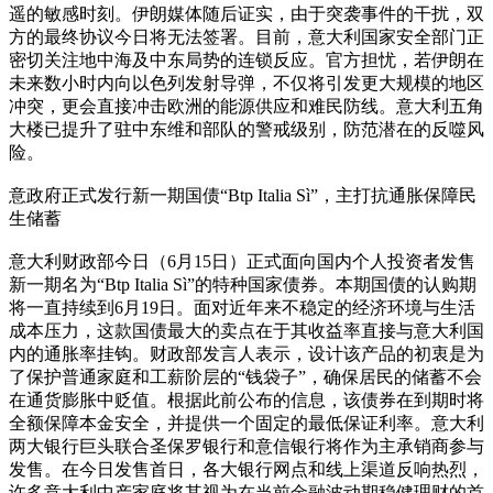
遥的敏感时刻。伊朗媒体随后证实，由于突袭事件的干扰，双
方的最终协议今日将无法签署。目前，意大利国家安全部门正
密切关注地中海及中东局势的连锁反应。官方担忧，若伊朗在
未来数小时内向以色列发射导弹，不仅将引发更大规模的地区
冲突，更会直接冲击欧洲的能源供应和难民防线。意大利五角
大楼已提升了驻中东维和部队的警戒级别，防范潜在的反噬风
险。
意政府正式发行新一期国债“Btp Italia Sì”，主打抗通胀保障民
生储蓄
意大利财政部今日（6月15日）正式面向国内个人投资者发售
新一期名为“Btp Italia Sì”的特种国家债券。本期国债的认购期
将一直持续到6月19日。面对近年来不稳定的经济环境与生活
成本压力，这款国债最大的卖点在于其收益率直接与意大利国
内的通胀率挂钩。财政部发言人表示，设计该产品的初衷是为
了保护普通家庭和工薪阶层的“钱袋子”，确保居民的储蓄不会
在通货膨胀中贬值。根据此前公布的信息，该债券在到期时将
全额保障本金安全，并提供一个固定的最低保证利率。意大利
两大银行巨头联合圣保罗银行和意信银行将作为主承销商参与
发售。在今日发售首日，各大银行网点和线上渠道反响热烈，
许多意大利中产家庭将其视为在当前金融波动期稳健理财的首