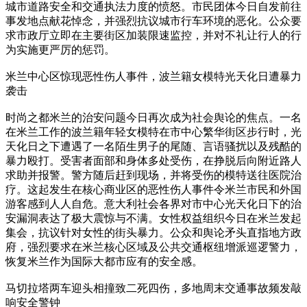
城市道路安全和交通执法力度的愤怒。市民团体今日自发前往
事发地点献花悼念，并强烈抗议城市行车环境的恶化。公众要
求市政厅立即在主要街区加装限速监控，并对不礼让行人的行
为实施更严厉的惩罚。
米兰中心区惊现恶性伤人事件，波兰籍女模特光天化日遭暴力
袭击
时尚之都米兰的治安问题今日再次成为社会舆论的焦点。一名
在米兰工作的波兰籍年轻女模特在市中心繁华街区步行时，光
天化日之下遭遇了一名陌生男子的尾随、言语骚扰以及残酷的
暴力殴打。受害者面部和身体多处受伤，在挣脱后向附近路人
求助并报警。警方随后赶到现场，并将受伤的模特送往医院治
疗。这起发生在核心商业区的恶性伤人事件令米兰市民和外国
游客感到人人自危。意大利社会各界对市中心光天化日下的治
安漏洞表达了极大震惊与不满。女性权益组织今日在米兰发起
集会，抗议针对女性的街头暴力。公众和舆论矛头直指地方政
府，强烈要求在米兰核心区域及公共交通枢纽增派巡逻警力，
恢复米兰作为国际大都市应有的安全感。
马切拉塔两车迎头相撞致二死四伤，多地周末交通事故频发敲
响安全警钟