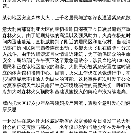
选。
莱切地区突发森林大火，上千名居民与游客深夜遭遇紧急疏散
意大利南部普利亚大区的莱切省昨日深夜至今日凌晨遭遇严重
森林火灾。由于近期持续的高温以及强风助力，火势在极短时
间内迅速蔓延，直接威胁到了附近的居民区和度假村。当地消
防部门协同民防志愿者连夜出动，多架灭火飞机在破晓时分加
入战斗。由于浓烟滚滚且火情逼近建筑，为了确保民众的生命
安全，民防部门在午夜下达了紧急疏散令，涉及当地约1000名
居民和正在该地区度假的游客。大批民众被紧急安置在临时设
立的体育馆和接待中心。目前，灭火工作仍在紧张进行中，初
步调查显示不排除人为纵火的可能。这起事件再次引发了公众
对夏季极端天气以及南部生态环境脆弱性的高度关切，呼吁政
府加大对森林火灾预防和基础设施投入的舆论声浪持续走高。
威内托大区17岁少年杀害姨妈投尸河流，震动全意引发心理健
康反思
一起发生在威内托大区威尼斯省的家庭惨剧今日引发了意大利
社会的广泛震惊与痛心。一名年仅17岁的当地少年在发生争执