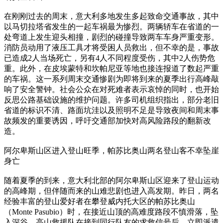
在刚刚过去的周末，意大利多地发生多起致命交通事故，其中
以马切拉塔省发生的一起车祸最为惨烈。两辆轿车在省道的一
处弯道上发生迎头相撞，剧烈的碰撞导致两车车身严重变形。
消防员动用了液压工具才将受困人员救出，但不幸的是，事故
已造成2人当场死亡，另有4人不同程度受伤，其中2人伤势危
重。此外，在皮埃蒙特和坎帕尼亚等地也接连报道了数起严重
的车祸。这一系列周末交通惨剧为即将到来的夏季出行高峰敲
响了安全警钟。社会公众在对死难者表示哀悼的同时，也开始
反思公路基础设施的维护问题。许多司机组织指出，部分老旧
省道的标识不清、路面坑洼以及照明不足是导致夜间和周末事
故频发的重要诱因，呼吁交通部加快对高风险路段的翻新改
造。
阿尔卑斯山区进入登山旺季，帕苏比奥山两名登山客不幸坠崖
身亡
随着夏季的到来，意大利北部的阿尔卑斯山区迎来了登山运动
的高峰期，但伴随而来的山难悲剧也进入高发期。昨日，两名
经验丰富的登山爱好者在攀登威内托大区的帕苏比奥山
（Monte Pasubio）时，在接近山顶的高难度路段不慎滑落，坠
入深谷。高山救援队在接到同行队友的求救信号后，立即派遣