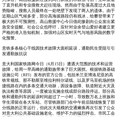
了直升机和专业搜救犬赶往现场。然而由于坠落高度过大且地
势险峻，搜救人员最终在一处绝壁下发现了两人的遗体。由于
近期山区气候多变，部分高海拔路段仍有残冰，给攀登带来了
极大的不可预测性。高山救援中心今日借此惨剧向公众发出紧
急安全提醒。社会公众也呼吁，应针对业余登山爱好者建立更
严格的准入告知机制，加强对山区实时天气与地形风险的数字
化预警。
意铁多条核心干线因技术故障大面积延误，通勤民生受阻引引
发通勤族抗议
意大利国家铁路网今日（6月15日）遭遇大范围的技术和运营
故障，给周一早高峰的通勤族带来了巨大困扰。根据铁路基础
设施公司（RFI）发布的官方公告，包括米兰至博洛尼亚的高
铁常规线、那不勒斯至维拉利特尔诺线、以及罗马至机场的快
捷线路在内的多条交通大动脉，因设备故障、轨道附近火灾及
执法检查等原因，一度被迫实施全线或部分路段停运。部分高
铁和通勤列车的延误时间超过了一小时，导致数万名上班族和
学生滞留在各大车站。尽管铁路部门在中午前后陆续恢复了部
分线路的正常运行，但此次大规模的交通瘫痪再次引发了公众
对意大利公共基础设施老化、维护不力的猛烈抨击。市民工会