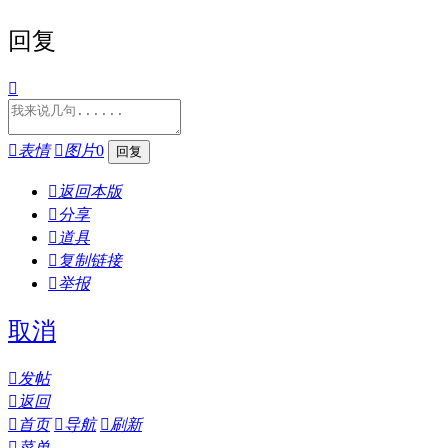
回复


表情

图片
0

返回本版

分享

道具

复制链接

举报
取消

发帖

返回

首页

导航

刷新

菜单