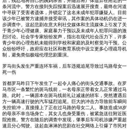
后，残忍地将自己的姨妈杀害，并随后将尸体遗弃在附近的一
条河流中。警方在接到失踪报案后迅速展开搜查，最终在河道
中寻获了受害者遗体，并锁定了这名未成年犯罪嫌疑人。目前
该少年已被警方逮捕并接受审讯，其作案的具体动机仍在进一
步调查中。这起悲剧在意大利社交媒体和主流媒体上引发了关
于青少年心理健康、家庭暴力干预以及未成年人犯罪问题的激
烈讨论。社会学专家纷纷发声，指出在现代社会压力下，许多
青少年的心理危机未能得到学校和家庭的及时察觉与干预。公
众纷纷呼吁，政府应在社区和教育系统中设立更多心理疏导机
制，避免类似极端伦理悲剧重演。
罗马街头发生严重连环车祸，后车违规追尾导致过马路母女一
死一伤
首都罗马昨日下午发生了一起令人痛心的街头交通事故。在罗
马市区一条繁忙的斑马线前，一名母亲正带着女儿正常通过马
路。此时，一辆原本在斑马线前礼让减速的轿车，突然遭遇后
方一辆高速行驶的汽车猛烈追尾。巨大的冲击力导致前车瞬间
失控前冲，直接撞上了正在过马路的母女二人。事故造成58岁
的母亲不幸当场身亡，其女儿也身受重伤，被紧急送往附近医
院抢救。警方在随后的调查中发现，肇事后车司机涉嫌严重超
速且分心驾驶。这起血淋淋的悲剧在社交网络上引爆了市民对