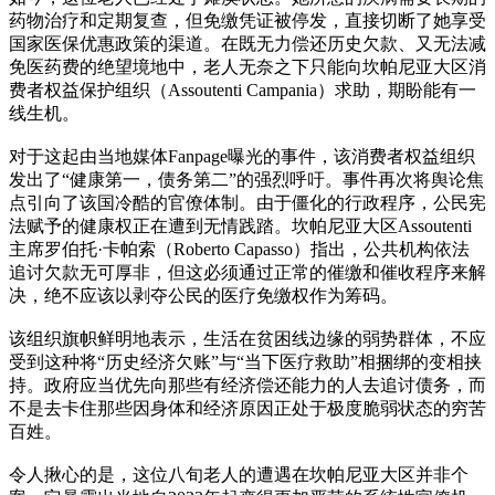
药物治疗和定期复查，但免缴凭证被停发，直接切断了她享受
国家医保优惠政策的渠道。在既无力偿还历史欠款、又无法减
免医药费的绝望境地中，老人无奈之下只能向坎帕尼亚大区消
费者权益保护组织（Assoutenti Campania）求助，期盼能有一
线生机。
对于这起由当地媒体Fanpage曝光的事件，该消费者权益组织
发出了“健康第一，债务第二”的强烈呼吁。事件再次将舆论焦
点引向了该国冷酷的官僚体制。由于僵化的行政程序，公民宪
法赋予的健康权正在遭到无情践踏。坎帕尼亚大区Assoutenti
主席罗伯托·卡帕索（Roberto Capasso）指出，公共机构依法
追讨欠款无可厚非，但这必须通过正常的催缴和催收程序来解
决，绝不应该以剥夺公民的医疗免缴权作为筹码。
该组织旗帜鲜明地表示，生活在贫困线边缘的弱势群体，不应
受到这种将“历史经济欠账”与“当下医疗救助”相捆绑的变相挟
持。政府应当优先向那些有经济偿还能力的人去追讨债务，而
不是去卡住那些因身体和经济原因正处于极度脆弱状态的穷苦
百姓。
令人揪心的是，这位八旬老人的遭遇在坎帕尼亚大区并非个