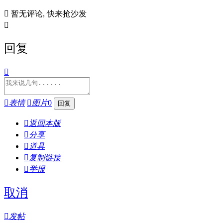

暂无评论, 快来抢沙发

回复


表情

图片
0

返回本版

分享

道具

复制链接

举报
取消

发帖