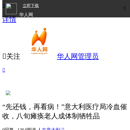

立即下载

华人网
详情
欧洲华人生活APP

关注
华人网管理员

“先还钱，再看病！”意大利医疗局冷血催
收，八旬瘫痪老人成体制牺牲品
0回复 1364阅读
人在意大利
