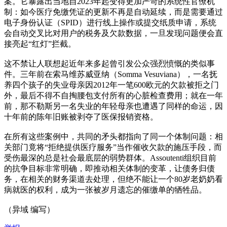
案。它暴露出当地自2023年起变得更加严苛的系统性官僚机
制：如今医疗免缴凭证的更新不再是自动延续，而是需要通过
电子身份认证（SPID）进行线上操作或提交纸质申请，系统
会自动交叉比对用户的税务及欠款数据，一旦发现问题便会直
接亮起“红灯”拦截。
这不禁让人联想起近年来多起曾引发公众强烈愤慨的类似事
件。三年前在索马维苏威亚纳（Somma Vesuviana），一名抚
养四个孩子的失业母亲因2012年一笔600欧元的欠款被拒之门
外，最后不得不自掏腰包支付所有的心脏检查费用；就在一年
前，那不勒斯另一名失业的年轻母亲也遭遇了同样的命运，因
十年前的陈年旧账被剥夺了医保报销资格。
在所有这些案例中，共同的矛头都指向了同一个体制问题：相
关部门竟将“拒绝提供医疗服务”当作催收欠款的施压手段，而
受伤最深的总是社会最底层的弱势群体。Assoutenti组织目前
的抗争目标非常明确，即推动相关体制的变革，让债务归债
务，在相关的财务渠道去处理，但绝不能让一个80岁老奶奶看
病就医的权利，成为一张被岁月遗忘的催缴单的牺牲品。
（异域 编写）