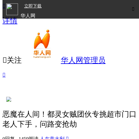

立即下载

华人网
详情
欧洲华人生活APP

关注
华人网管理员

恶魔在人间！都灵女贼团伙专挑超市门口
老人下手，问路变抢劫
0回复 1459阅读
人在意大利
