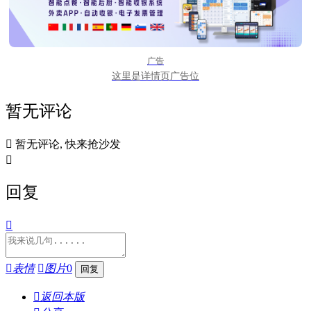
广告
这里是详情页广告位
暂无评论

暂无评论, 快来抢沙发

回复


表情

图片
0

返回本版