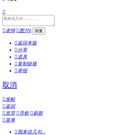


表情

图片
0

返回本版

分享

道具

复制链接

举报
取消

发帖

返回

首页

导航

刷新

菜单

我来说几句...