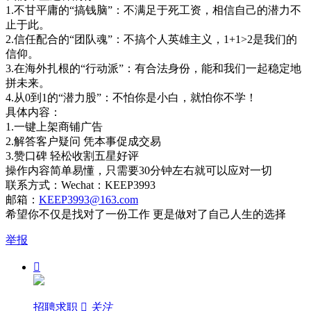
1.不甘平庸的“搞钱脑”：不满足于死工资，相信自己的潜力不
止于此。
2.信任配合的“团队魂”：不搞个人英雄主义，1+1>2是我们的
信仰。
3.在海外扎根的“行动派”：有合法身份，能和我们一起稳定地
拼未来。
4.从0到1的“潜力股”：不怕你是小白，就怕你不学！
具体内容：
1.一键上架商铺广告
2.解答客户疑问 凭本事促成交易
3.赞口碑 轻松收割五星好评
操作内容简单易懂，只需要30分钟左右就可以应对一切
联系方式：Wechat：KEEP3993
邮箱：
KEEP3993@163.com
希望你不仅是找对了一份工作 更是做对了自己人生的选择
举报

招聘求职

关注