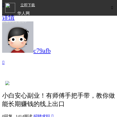

立即下载

华人网
详情
欧洲华人生活APP
c79afb

小白安心副业！有师傅手把手带，教你做
能长期赚钱的线上出口
0回复 1414阅读
招聘求职
