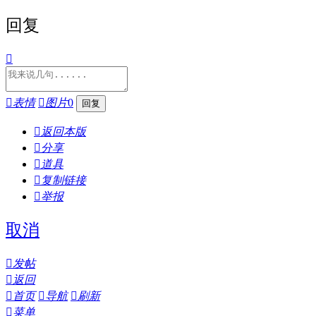
回复


表情

图片
0

返回本版

分享

道具

复制链接

举报
取消

发帖

返回

首页

导航

刷新

菜单