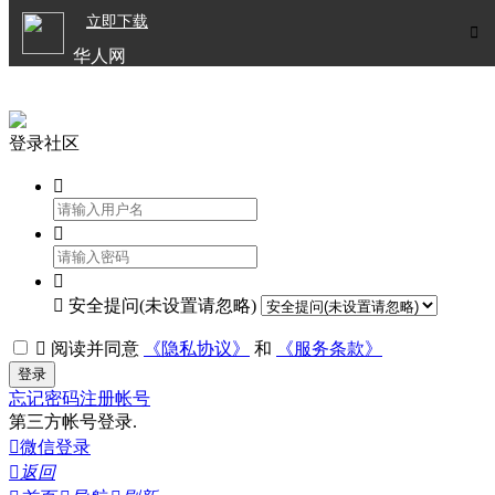

立即下载


华人网
欧洲华人生活APP
登录社区




安全提问(未设置请忽略)

阅读并同意
《隐私协议》
和
《服务条款》
登录
忘记密码
注册帐号
第三方帐号登录.

微信登录

返回