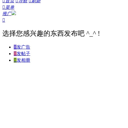

首页

导航

刷新

菜单
推广

选择您感兴趣的东西发布吧 ^_^ !

发广告

发帖子

发相册