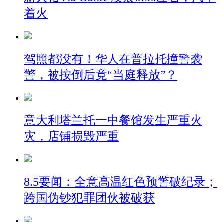
着火
驾照都没有！华人在普拉托撞警袭
警，被按倒后竟“当庭释放”？
意大利塔兰托一中餐馆发生严重火
灾，店铺损毁严重
8.5要闻：全意高温红色预警破纪录；
跨国伪钞犯罪团伙被破获