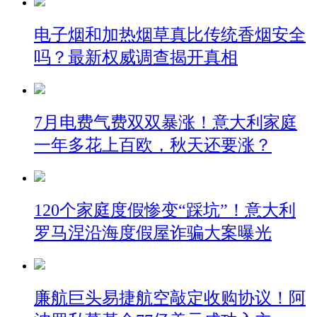
电子烟和加热烟草真比传统香烟安全
吗？最新权威调查揭开真相
7月电费气费双双暴涨！意大利家庭
一年多花上百欧，秋天还要涨？
120个家庭度假惨变“踩坑”！意大利
罗马涅沿海度假屋诈骗大案曝光
廉航巨头易捷航空敲定收购协议！阿