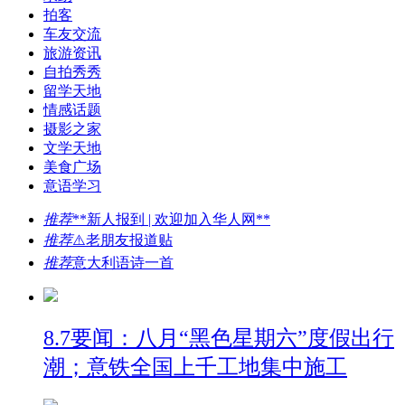
拍客
车友交流
旅游资讯
自拍秀秀
留学天地
情感话题
摄影之家
文学天地
美食广场
意语学习
推荐
**新人报到 | 欢迎加入华人网**
推荐
⚠️老朋友报道贴
推荐
意大利语诗一首
8.7要闻：八月“黑色星期六”度假出行
潮；意铁全国上千工地集中施工