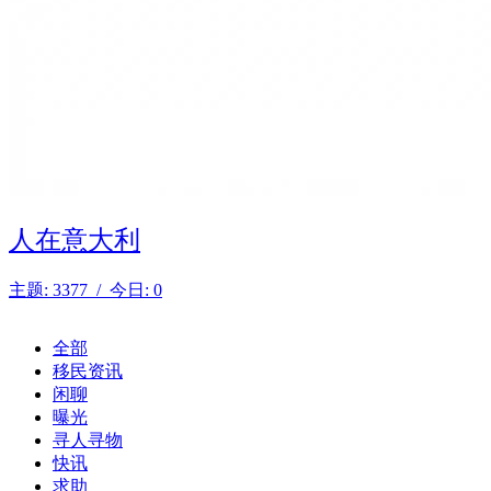
人在意大利
主题: 3377 / 今日: 0
全部
移民资讯
闲聊
曝光
寻人寻物
快讯
求助