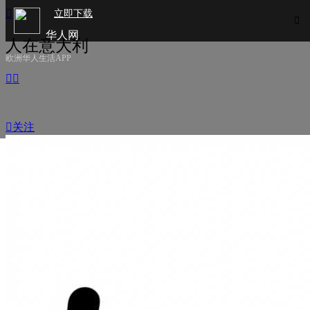

立即下载

华人网
人在意大利
欧洲华人生活APP



关注