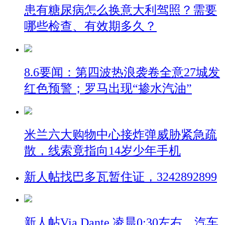
患有糖尿病怎么换意大利驾照？需要
哪些检查、有效期多久？
8.6要闻：第四波热浪袭卷全意27城发
红色预警；罗马出现“掺水汽油”
米兰六大购物中心接炸弹威胁紧急疏
散，线索竟指向14岁少年手机
新人帖
找巴多瓦暂住证，3242892899
新人帖
Via Dante 凌晨0:30左右，汽车