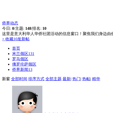
侨界动态
今日:
0
/
主题:
148
/
排名:
10
这里是意大利华人华侨社团活动的信息窗口！聚焦我们身边由
+ 收藏
10
发新帖
首页
米兰领区
131
罗马领区
佛罗伦萨领区
侨界新闻
13
新窗
全部时间
排序方式
全部主题
最新
|
热门
|
热帖
|
精华