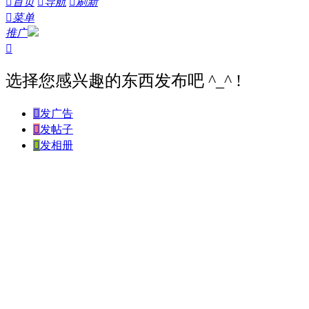

首页

导航

刷新

菜单
推广

选择您感兴趣的东西发布吧 ^_^ !

发广告

发帖子

发相册