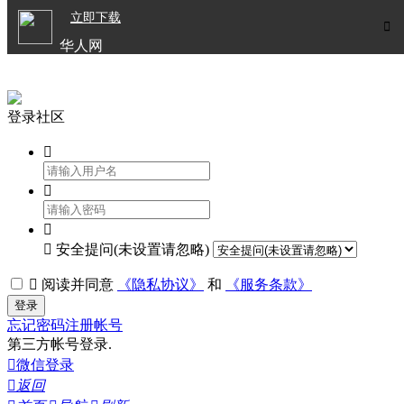

立即下载


华人网
欧洲华人生活APP
登录社区




安全提问(未设置请忽略)

阅读并同意
《隐私协议》
和
《服务条款》
登录
忘记密码
注册帐号
第三方帐号登录.

微信登录

返回