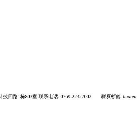
技四路1栋803室
联系电话: 0769-22327002
联系邮箱:
huare