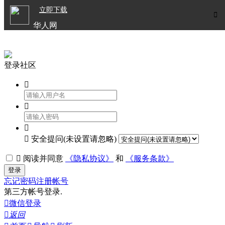

立即下载


华人网
欧洲华人生活APP
登录社区




安全提问(未设置请忽略)

阅读并同意
《隐私协议》
和
《服务条款》
登录
忘记密码
注册帐号
第三方帐号登录.

微信登录

返回