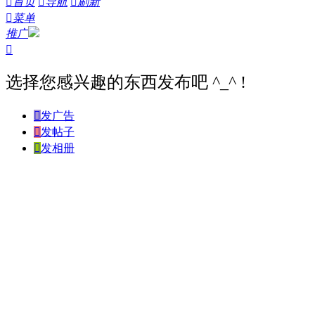

首页

导航

刷新

菜单
推广

选择您感兴趣的东西发布吧 ^_^ !

发广告

发帖子

发相册