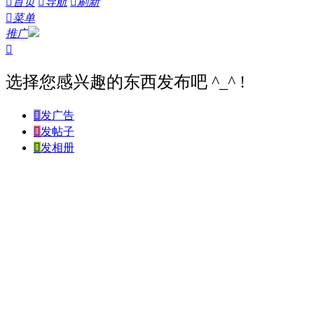

首页

导航

刷新

菜单
推广

选择您感兴趣的东西发布吧 ^_^ !

发广告

发帖子

发相册