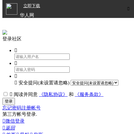

立即下载


华人网
欧洲华人生活APP
登录社区




安全提问(未设置请忽略)

阅读并同意
《隐私协议》
和
《服务条款》
登录
忘记密码
注册帐号
第三方帐号登录.

微信登录

返回