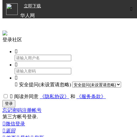

立即下载


华人网
欧洲华人生活APP
登录社区




安全提问(未设置请忽略)

阅读并同意
《隐私协议》
和
《服务条款》
登录
忘记密码
注册帐号
第三方帐号登录.

微信登录

返回