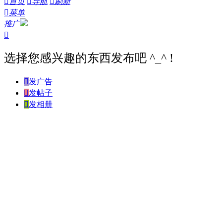

首页

导航

刷新

菜单
推广

选择您感兴趣的东西发布吧 ^_^ !

发广告

发帖子

发相册