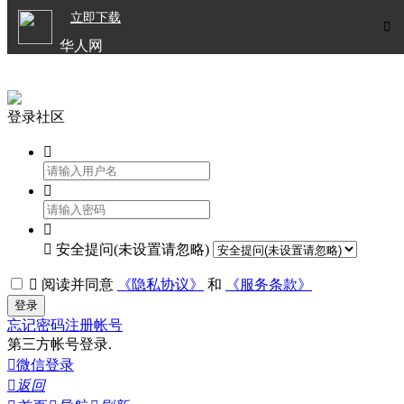

立即下载


华人网
欧洲华人生活APP
登录社区




安全提问(未设置请忽略)

阅读并同意
《隐私协议》
和
《服务条款》
登录
忘记密码
注册帐号
第三方帐号登录.

微信登录

返回