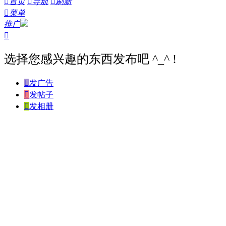

首页

导航

刷新

菜单
推广

选择您感兴趣的东西发布吧 ^_^ !

发广告

发帖子

发相册