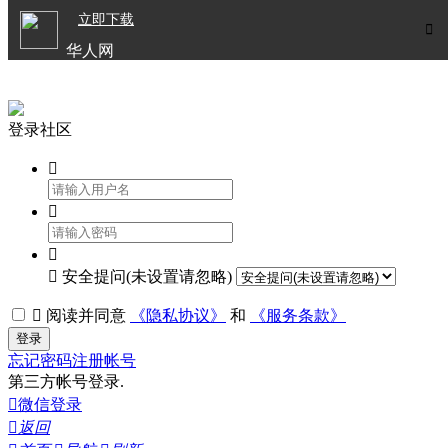

立即下载


华人网
欧洲华人生活APP
登录社区




安全提问(未设置请忽略)

阅读并同意
《隐私协议》
和
《服务条款》
登录
忘记密码
注册帐号
第三方帐号登录.

微信登录

返回