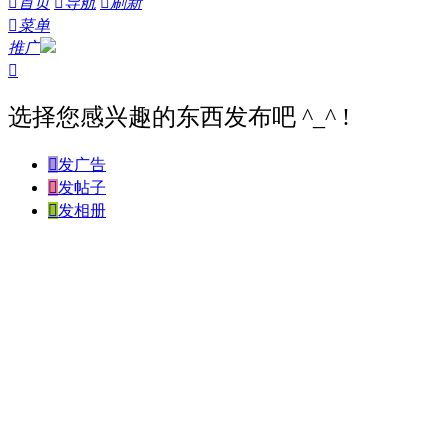

首页

导航

刷新

菜单
推广

选择您感兴趣的东西发布吧 ^_^ !

发广告

发帖子

发相册