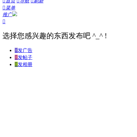

首页

导航

刷新

菜单
推广

选择您感兴趣的东西发布吧 ^_^ !

发广告

发帖子

发相册