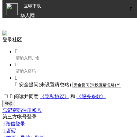

立即下载


华人网
欧洲华人生活APP
登录社区




安全提问(未设置请忽略)

阅读并同意
《隐私协议》
和
《服务条款》
登录
忘记密码
注册帐号
第三方帐号登录.

微信登录

返回