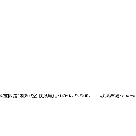
技四路1栋803室
联系电话: 0769-22327002
联系邮箱:
huare