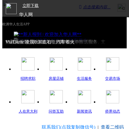
立即下载

点击搜索内容...

华人网
欧洲华人生活APP
欧洲餐饮业必备！SMARTWAY智能餐厅系统，支
好消息！华力能源推出微信自动账单推送服务
**新人报到 | 欢迎加入华人网**
Via Dante 凌晨0:30左右，汽车着火
招聘求职
房屋店铺
生活服务
交易市场
人在意大利
问答互助
新闻资讯
侨界动态
联系我们(点我复制微信号)
|
查看二维码