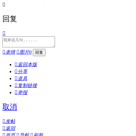

回复


表情

图片
0

返回本版

分享

道具

复制链接

举报
取消

发帖

返回

首页

导航

刷新