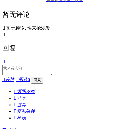
暂无评论

暂无评论, 快来抢沙发

回复


表情

图片
0

返回本版

分享

道具

复制链接

举报