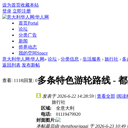
设为首页
收藏本站
登录
立即注册
首页
Portal
论坛
分类广告
新闻
侨界动态
我的空间
Space
意大利华人网|华人网
»
论坛
›
分类信息
›
生活服务
›
旅行社
›
多
返回列表
发布新帖
多条特色游轮路线 - 
查看:
1118
|
回复:
0
发表于 2026-6-22 14:28:59
|
查看全部
|
阅读
旅行社
区域:
全意大利
电话:
01119479920
封面图片:
本帖最后由 shenzhouviaggi 于 2026-6-23 10:4