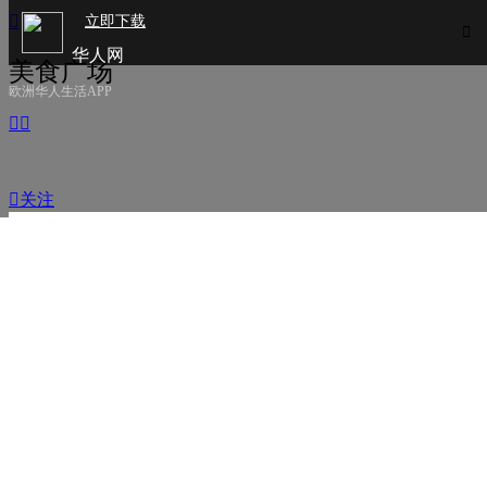

立即下载

华人网
美食广场
欧洲华人生活APP



关注