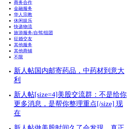
商务合作
金融服务
华人宗教
休闲娱乐
快递物流
旅游服务/自驾/组团
征婚交友
其他服务
其他商铺
不限
新人帖
国内邮寄药品，中药材到意大
利
新人帖
[size=4]美股交流群：不是给你
更多消息，是帮你整理重点[/size] 现
在
新人帖
做美股时间久了会发现，真正