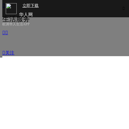

立即下载

华人网
生活服务
欧洲华人生活APP



关注