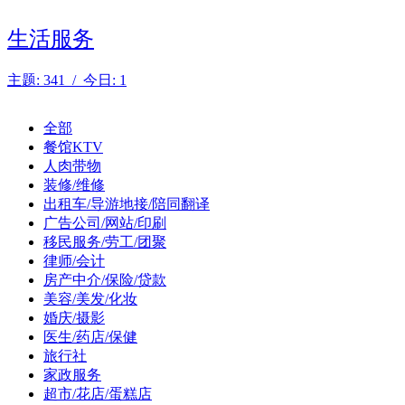
生活服务
主题: 341 / 今日: 1
全部
餐馆KTV
人肉带物
装修/维修
出租车/导游地接/陪同翻译
广告公司/网站/印刷
移民服务/劳工/团聚
律师/会计
房产中介/保险/贷款
美容/美发/化妆
婚庆/摄影
医生/药店/保健
旅行社
家政服务
超市/花店/蛋糕店