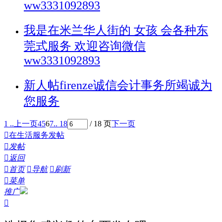
ww3331092893
我是在米兰华人街的 女孩 会各种东
莞式服务 欢迎咨询微信
ww3331092893
新人帖
firenze诚信会计事务所竭诚为
您服务
1 ..
上一页
4
5
6
7
.. 18
/ 18 页
下一页

在生活服务发帖

发帖

返回

首页

导航

刷新

菜单
推广
