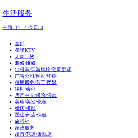
生活服务
主题: 341 / 今日: 0
全部
餐馆KTV
人肉带物
装修/维修
出租车/导游地接/陪同翻译
广告公司/网站/印刷
移民服务/劳工/团聚
律师/会计
房产中介/保险/贷款
美容/美发/化妆
婚庆/摄影
医生/药店/保健
旅行社
家政服务
超市/花店/蛋糕店