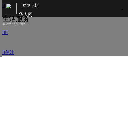

立即下载

华人网
生活服务
欧洲华人生活APP



关注