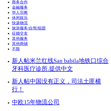
商务合作
金融服务
华人宗教
休闲娱乐
快递物流
旅游服务/自驾/组团
征婚交友
其他服务
其他商铺
不限
新人帖
米兰红线San babila地铁口综合
牙科医疗诊所.提供中文
新人帖
中国没有正义，司法土匪横
行！
中欧15年物流公司