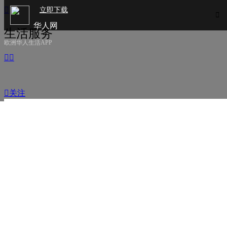

立即下载

华人网
生活服务
欧洲华人生活APP



关注