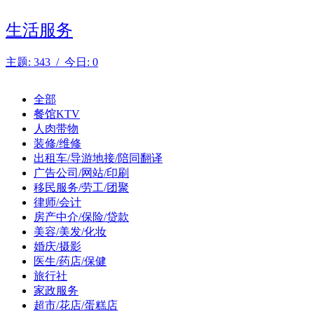
生活服务
主题: 343 / 今日: 0
全部
餐馆KTV
人肉带物
装修/维修
出租车/导游地接/陪同翻译
广告公司/网站/印刷
移民服务/劳工/团聚
律师/会计
房产中介/保险/贷款
美容/美发/化妆
婚庆/摄影
医生/药店/保健
旅行社
家政服务
超市/花店/蛋糕店