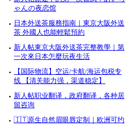
ゃんの夜恋馆
日本外送茶服務指南｜東京大阪外送
茶 外國人也能輕鬆預約
新人帖
東京大阪外送茶完整教學｜第
一次來日本怎麼玩夜生活
【国际物流】空运/卡航/海运包税专
线 【清关能力强，渠道稳定】
新人帖
职业翻译，政府翻译，各种居
留咨询
🇮🇹原生自然眉眼唇定制｜欧洲可约