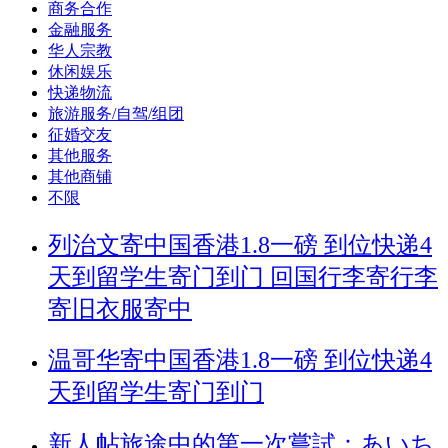
商务合作
金融服务
华人宗教
休闲娱乐
快递物流
旅游服务/自驾/组团
征婚交友
其他服务
其他商铺
不限
列治文寄中国香港1.8一磅 到位快递4
天到留学生寄门到门 回国行李寄行李
寄旧衣服寄中
温哥华寄中国香港1.8一磅 到位快递4
天到留学生寄门到门
新人帖
旅途中的第一次嘗試：あいち