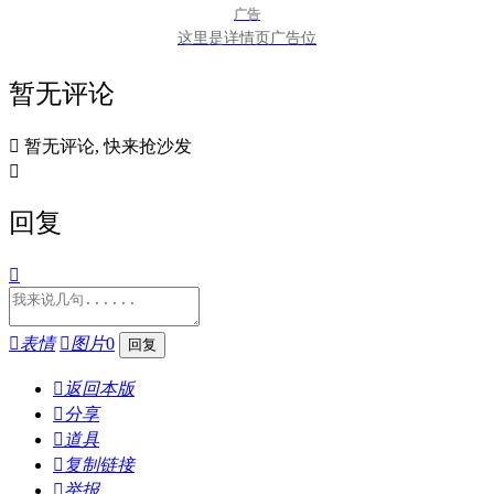
广告
这里是详情页广告位
暂无评论

暂无评论, 快来抢沙发

回复


表情

图片
0

返回本版

分享

道具

复制链接

举报