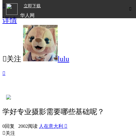

立即下载

华人网
详情
欧洲华人生活APP

关注
lulu

学好专业摄影需要哪些基础呢？
0回复 2002阅读
人在意大利


关注