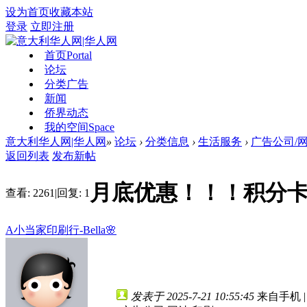
设为首页
收藏本站
登录
立即注册
首页
Portal
论坛
分类广告
新闻
侨界动态
我的空间
Space
意大利华人网|华人网
»
论坛
›
分类信息
›
生活服务
›
广告公司/网
返回列表
发布新帖
月底优惠！！！积分
查看:
2261
|
回复:
1
A小当家印刷行-Bella🌸
发表于 2025-7-21 10:55:45
来自手机
|