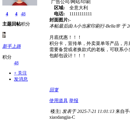
广告公司/网站/印刷
区域:
全意大利
4
4
48
电话:
11111111111
封面图片:
-
主题
回帖
积分
本帖最后由 A小当家印刷行-Bella🌸 于 2025
月底优惠！！！
积分卡，宣传单，外卖菜单等产品，月
新手上路
需要备货或者换款式的老板，可联系小当家Bell
包邮包设计！！！
积分
48
+ 关注
发消息
回复
使用道具
举报
楼主
|
发表于 2025-7-21 11:01:13
来自手
xiaodangjia-C