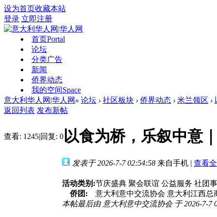
设为首页
收藏本站
登录
立即注册
首页
Portal
论坛
分类广告
新闻
侨界动态
我的空间
Space
意大利华人网|华人网
»
论坛
›
社区板块
›
侨界动态
›
米兰领区
›
返回列表
发布新帖
以食为桥，乐叙中意
查看:
1245
|
回复:
0
发表于 2026-7-7 02:54:58
来自手机
|
查看全
活动类别:
节庆盛典 聚会联谊 公益服务 社团
侨团:
意大利意中交流协会 意大利江西总
本帖最后由 意大利意中交流协会 于 2026-7-7 0