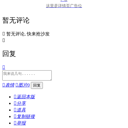
这里是详情页广告位
暂无评论

暂无评论, 快来抢沙发

回复


表情

图片
0

返回本版

分享

道具

复制链接

举报