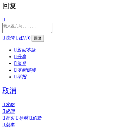
回复


表情

图片
0

返回本版

分享

道具

复制链接

举报
取消

发帖

返回

首页

导航

刷新

菜单