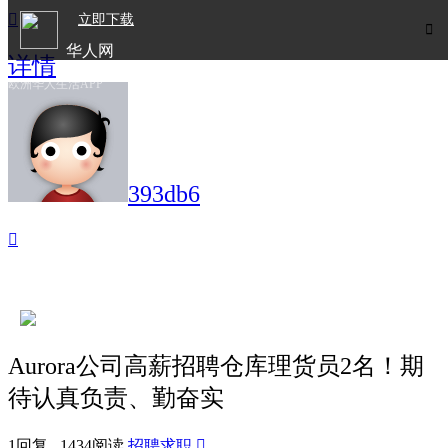

立即下载

华人网
详情
欧洲华人生活APP
393db6

Aurora公司高薪招聘仓库理货员2名！期
待认真负责、勤奋实
1回复 1434阅读
招聘求职
