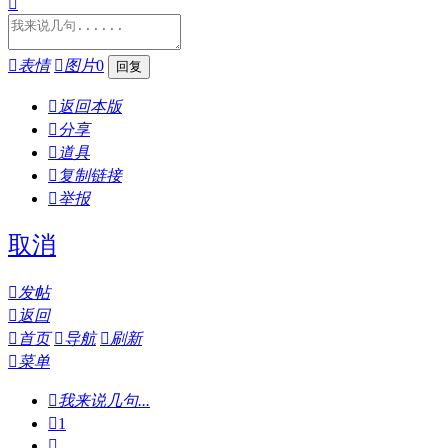


表情

图片
0

返回本版

分享

道具

复制链接

举报
取消

发帖

返回

首页

导航

刷新

菜单

我来说几句...

1
