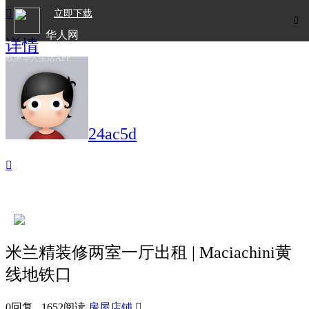

立即下载

华人网
详情
欧洲华人生活APP
24ac5d

米兰精装修两室一厅出租 | Maciachini黄
线地铁口
0回复 1652阅读
房屋店铺
