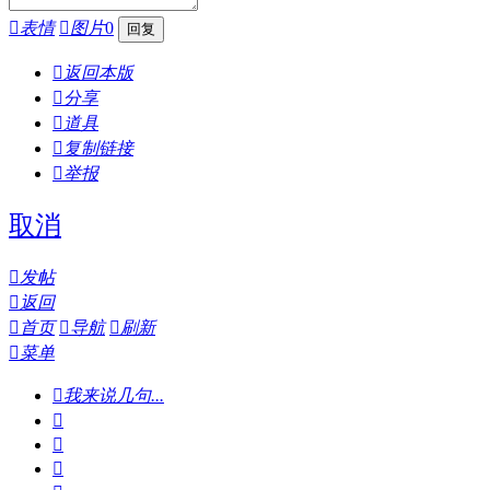

表情

图片
0

返回本版

分享

道具

复制链接

举报
取消

发帖

返回

首页

导航

刷新

菜单

我来说几句...


