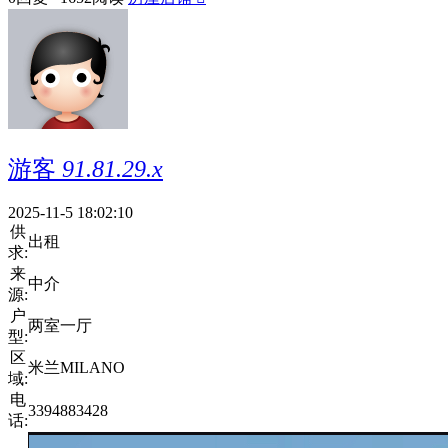
游客
91.81.29.x
2025-11-5 18:02:10
供
出租
求:
来
中介
源:
户
两室一厅
型:
区
米兰MILANO
域:
电
3394883428
话: