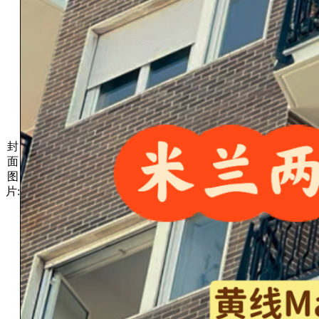
封
面
图
片: