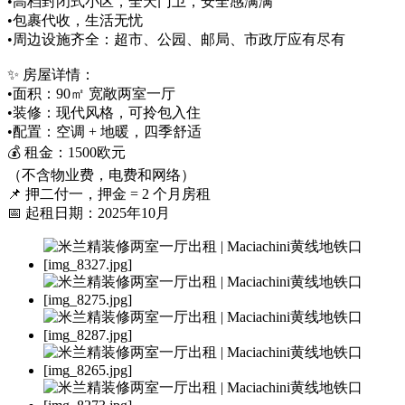
•高档封闭式小区，全天门卫，安全感满满
•包裹代收，生活无忧
•周边设施齐全：超市、公园、邮局、市政厅应有尽有
✨ 房屋详情：
•面积：90㎡ 宽敞两室一厅
•装修：现代风格，可拎包入住
•配置：空调 + 地暖，四季舒适
💰 租金：1500欧元
（不含物业费，电费和网络）
📌 押二付一，押金 = 2 个月房租
📅 起租日期：2025年10月