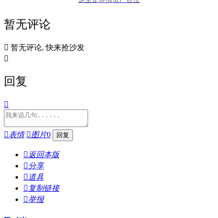
暂无评论

暂无评论, 快来抢沙发

回复


表情

图片
0

返回本版

分享

道具

复制链接

举报