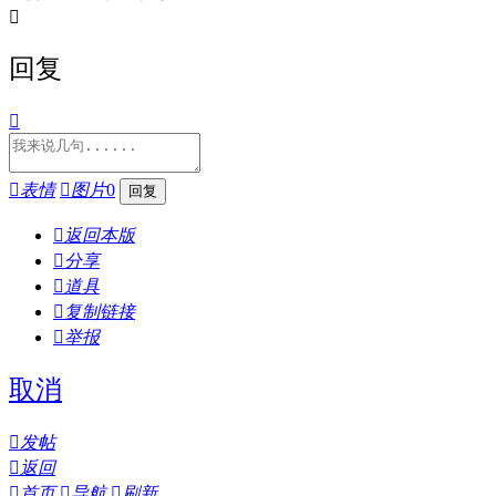

回复


表情

图片
0

返回本版

分享

道具

复制链接

举报
取消

发帖

返回

首页

导航

刷新