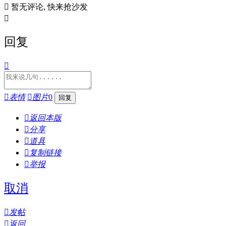

暂无评论, 快来抢沙发

回复


表情

图片
0

返回本版

分享

道具

复制链接

举报
取消

发帖

返回