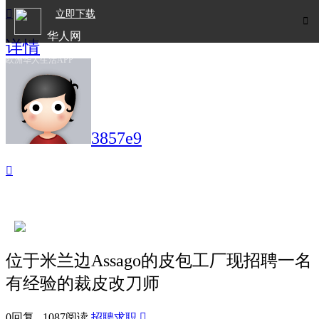

立即下载

华人网
详情
欧洲华人生活APP
3857e9

位于米兰边Assago的皮包工厂现招聘一名
有经验的裁皮改刀师
0回复 1087阅读
招聘求职
