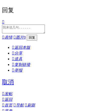
回复


表情

图片
0

返回本版

分享

道具

复制链接

举报
取消

发帖

返回

首页

导航

刷新

菜单