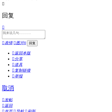

回复


表情

图片
0

返回本版

分享

道具

复制链接

举报
取消

发帖

返回

首页

导航

刷新