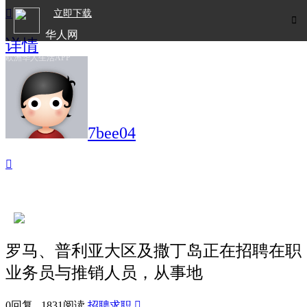

立即下载

华人网
详情
欧洲华人生活APP
7bee04

罗马、普利亚大区及撒丁岛正在招聘在职
业务员与推销人员，从事地
0回复 1831阅读
招聘求职
