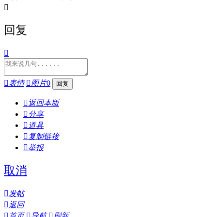

回复


表情

图片
0

返回本版

分享

道具

复制链接

举报
取消

发帖

返回

首页

导航

刷新