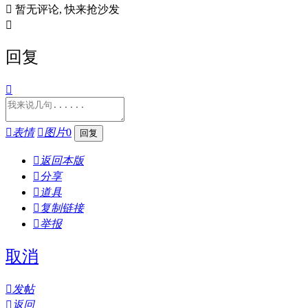

暂无评论, 快来抢沙发

回复


表情

图片
0

返回本版

分享

道具

复制链接

举报
取消

发帖

返回