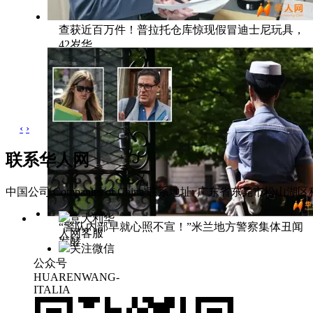
查获近百万件！普拉托仓库惊现假冒迪士尼玩具，
42岁华
‹
›
联系华人网
中国公司 Companies of China
联系地址: 广东省东莞市松山湖区科
意大利华
“警队内部早就心照不宣！”米兰地方警察集体丑闻
人网客服
发酵
关注微信
公众号
HUARENWANG-
ITALIA