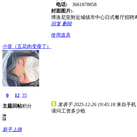
电话:
3661878858
封面图片:
-
博洛尼亚附近城镇市中心日式餐厅招聘寿司卷
回复
删除
使用道具
小壹（五花肉变瘦了）
0
12
35
发表于 2025-12-26 19:45:18
来自手机
主题
回帖
积分
请问工资多少欧
新手上路