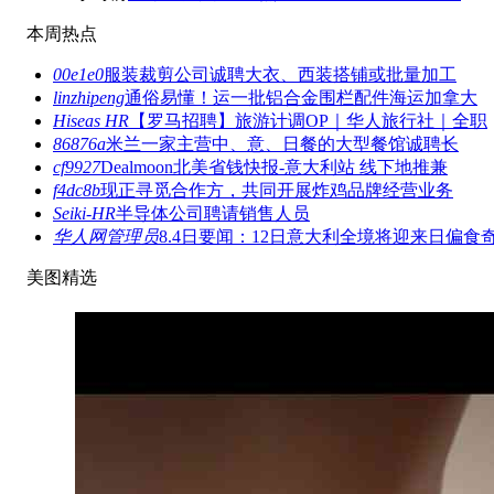
本周热点
00e1e0
服装裁剪公司诚聘大衣、西装搭铺或批量加工
linzhipeng
通俗易懂！运一批铝合金围栏配件海运加拿大
Hiseas HR
【罗马招聘】旅游计调OP｜华人旅行社｜全职
86876a
米兰一家主营中、意、日餐的大型餐馆诚聘长
cf9927
Dealmoon北美省钱快报-意大利站 线下地推兼
f4dc8b
现正寻觅合作方，共同开展炸鸡品牌经营业务
Seiki-HR
半导体公司聘请销售人员
华人网管理员
8.4日要闻：12日意大利全境将迎来日偏食
美图精选