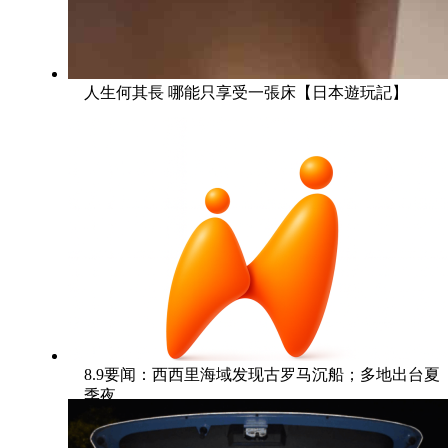
人生何其長 哪能只享受一張床【日本遊玩記】
8.9要闻：西西里海域发现古罗马沉船；多地出台夏
季夜