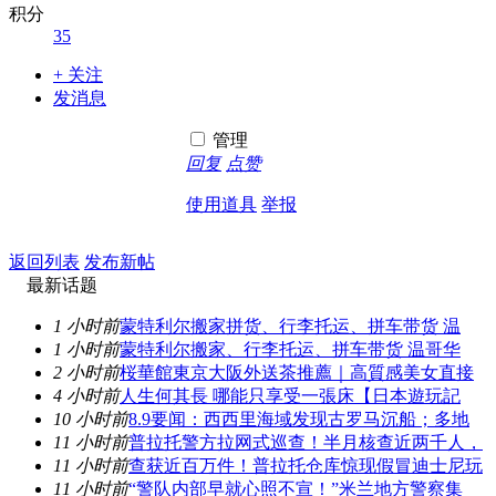
积分
35
+ 关注
发消息
管理
回复
点赞
使用道具
举报
返回列表
发布新帖
最新话题
1 小时前
蒙特利尔搬家拼货、行李托运、拼车带货 温
1 小时前
蒙特利尔搬家、行李托运、拼车带货 温哥华
2 小时前
桜華館東京大阪外送茶推薦｜高質感美女直接
4 小时前
人生何其長 哪能只享受一張床【日本遊玩記
10 小时前
8.9要闻：西西里海域发现古罗马沉船；多地
11 小时前
普拉托警方拉网式巡查！半月核查近两千人，
11 小时前
查获近百万件！普拉托仓库惊现假冒迪士尼玩
11 小时前
“警队内部早就心照不宣！”米兰地方警察集