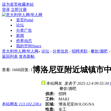
设为首页
收藏本站
登录
立即注册
首页
Portal
论坛
分类广告
新闻
侨界动态
我的空间
Space
意大利华人网|华人网
»
论坛
›
分类信息
›
招聘求职
›
餐饮/酒吧
›
返回列表
发布新帖
博洛尼亚附近城镇市
查看:
1668
|
回复:
1
本站网友
发表于 2025-12-4 09:55:34
|
餐饮/酒吧
供求:
招聘
工种:
MAKI
本站网友
113.102.238.x
区域:
博洛尼亚BOLOGNA
性质:
全工