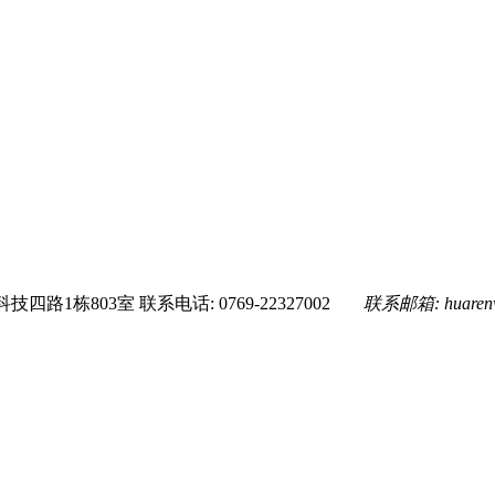
技四路1栋803室
联系电话: 0769-22327002
联系邮箱:
huare