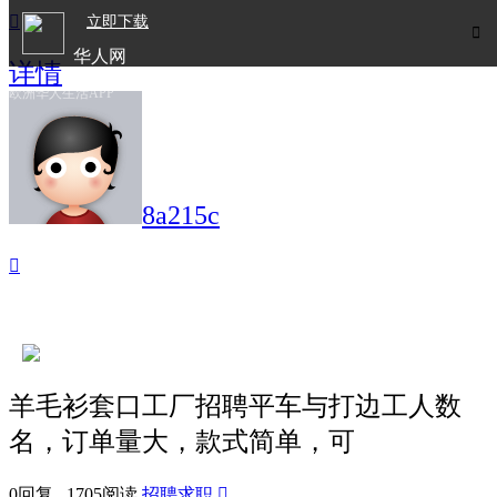

立即下载

华人网
详情
欧洲华人生活APP
8a215c

羊毛衫套口工厂招聘平车与打边工人数
名，订单量大，款式简单，可
0回复 1705阅读
招聘求职
