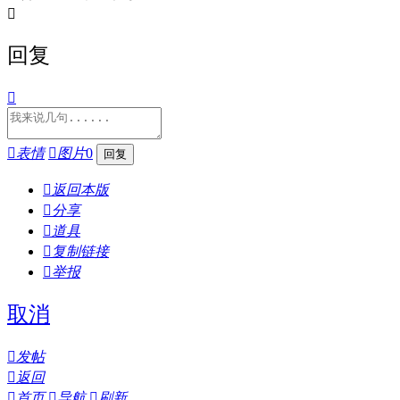

回复


表情

图片
0

返回本版

分享

道具

复制链接

举报
取消

发帖

返回

首页

导航

刷新