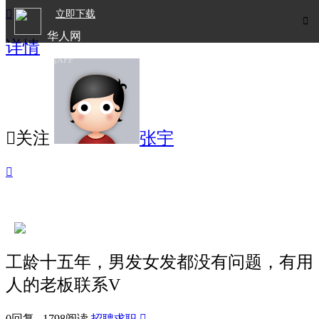

立即下载

华人网
详情
欧洲华人生活APP

关注
张宇

工龄十五年，男发女发都没有问题，有用
人的老板联系V
0回复 1798阅读
招聘求职
