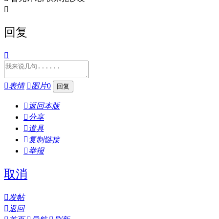

回复


表情

图片
0

返回本版

分享

道具

复制链接

举报
取消

发帖

返回