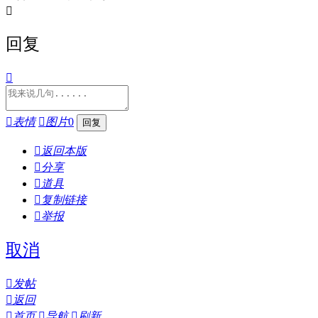

回复


表情

图片
0

返回本版

分享

道具

复制链接

举报
取消

发帖

返回

首页

导航

刷新