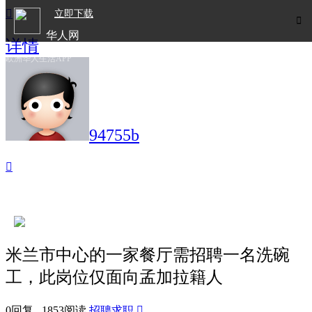

立即下载

华人网
详情
欧洲华人生活APP
94755b

米兰市中心的一家餐厅需招聘一名洗碗
工，此岗位仅面向孟加拉籍人
0回复 1853阅读
招聘求职
