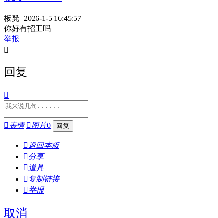
板凳
2026-1-5 16:45:57
你好有招工吗
举报

回复


表情

图片
0

返回本版

分享

道具

复制链接

举报
取消