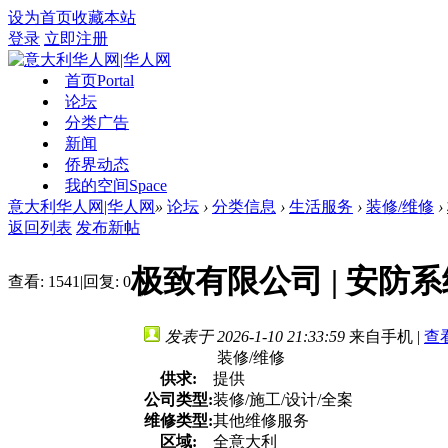
设为首页
收藏本站
登录
立即注册
首页
Portal
论坛
分类广告
新闻
侨界动态
我的空间
Space
意大利华人网|华人网
»
论坛
›
分类信息
›
生活服务
›
装修/维修
›
返回列表
发布新帖
极致有限公司 | 安
查看:
1541
|
回复:
0
发表于 2026-1-10 21:33:59
来自手机
|
查
装修/维修
供求:
提供
公司类型:
装修/施工/设计/全案
维修类型:
其他维修服务
区域:
全意大利