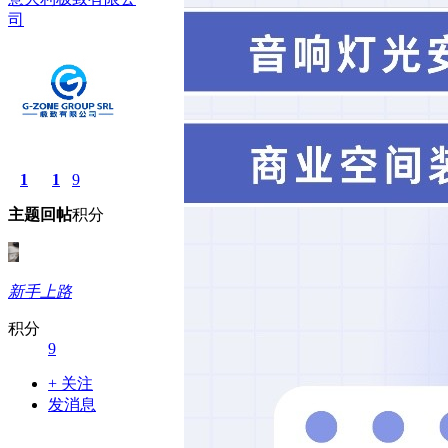
司
1
1
9
主题
回帖
积分
新手上路
积分
9
+ 关注
发消息