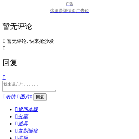
广告
这里是详情页广告位
暂无评论

暂无评论, 快来抢沙发

回复


表情

图片
0

返回本版

分享

道具

复制链接

举报