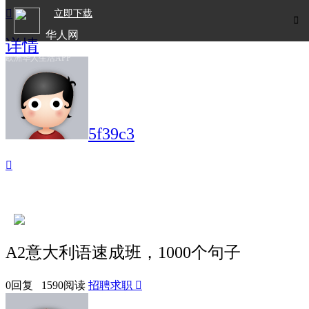

立即下载

华人网
详情
欧洲华人生活APP
5f39c3

A2意大利语速成班，1000个句子
0回复 1590阅读
招聘求职
